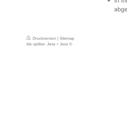
In i
abge
Druckversion
|
Sitemap
die optiker. Jess + Jess ©