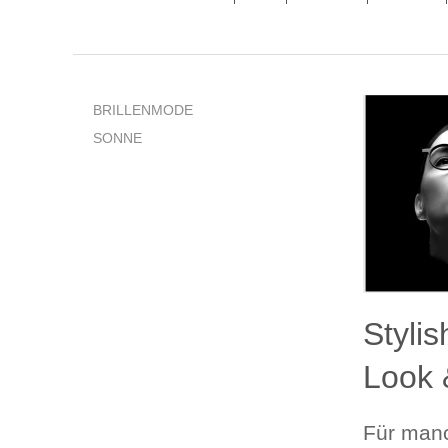
BRILLENMODE
SONNE
Styl
Look 
Für manc