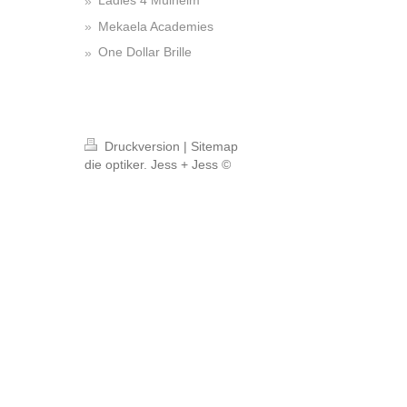
Ladies 4 Mülheim
Mekaela Academies
One Dollar Brille
Druckversion
|
Sitemap
die optiker. Jess + Jess ©