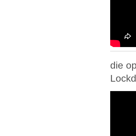
die o
Lockd